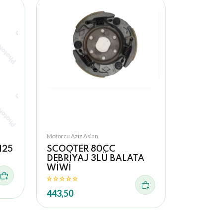
Motorcu Aziz Aslan
125
SCOOTER 80CC
İ
DEBRİYAJ 3LÜ BALATA
WİWİ
443,50