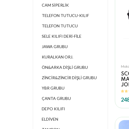
CAM SİPERLİK
TELEFON TUTUCU-KILIF
TELEFON TUTUCU
SELE KILIFI DERİ-FİLE
JAWA GRUBU
KURALKAN ORJ.
Moto
ÖN&ARKA DİŞLİ GRUBU
SC
ZİNCİR&ZİNCİR DİŞLİ GRUBU
MA
JO
YBR GRUBU
ÇANTA GRUBU
248
DEPO KILIFI
ELDİVEN