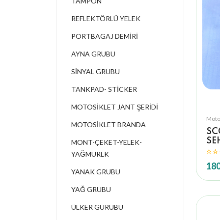
TAMPON
REFLEKTÖRLÜ YELEK
PORTBAGAJ DEMİRİ
AYNA GRUBU
SİNYAL GRUBU
TANKPAD- STİCKER
MOTOSİKLET JANT ŞERİDİ
Moto
MOTOSİKLET BRANDA
SC
SE
MONT-ÇEKET-YELEK-
YAĞMURLK
180
YANAK GRUBU
YAĞ GRUBU
ÜLKER GURUBU