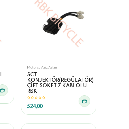
Motorcu Aziz Aslan
L
SCT
KONJEKTÖR(REGÜLATÖR)
ÇİFT SOKET 7 KABLOLU
RBK
524,00