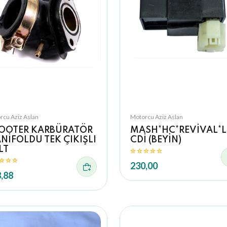
rcu Aziz Aslan
Motorcu Aziz Aslan
OOTER KARBÜRATÖR
MASH*HC*REVİVAL*L
NİFOLDU TEK ÇIKIŞLI
CDİ (BEYİN)
LT
230,00
,88