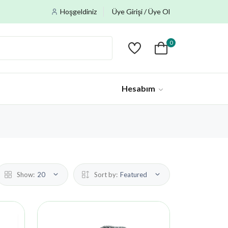
Hoşgeldiniz
Üye Girişi / Üye Ol
0
Hesabım
Show:
20
Sort by:
Featured