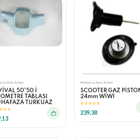
rcu Aziz Aslan
Motorcu Aziz Aslan
VİVAL 50*50 İ
SCOOTER GAZ PİSTO
LOMETRE TABLASI
24mm WİWİ
HAFAZA TURKUAZ
239,38
,13