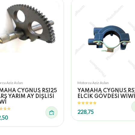
rcu Aziz Aslan
Motorcu Aziz Aslan
MAHA CYGNUS RS125
YAMAHA CYGNUS RS
RŞ YARIM AY DİŞLİSİ
ELCİK GÖVDESİ WİW
Wİ
228,75
,50