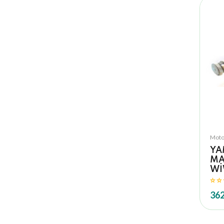
Moto
YA
MA
Wİ
362